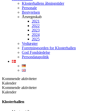
Klosterhallens åbningstider
Personale
Bestyrelsen
Årsregnskab
2021
2022
2023
2024
2025
Vedtægter
Forretningsorden for Klosterhallen
God Fondsledelse
Persondatapolitik
Kommende aktiviteter
Kalender
Kommende aktiviteter
Kalender
Klosterhallen