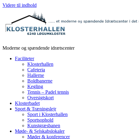
Videre til indhold
Moderne og spændende idrætscenter
Faciliteter
Klosterhallen
Cafeteria
Hallerne
Boldbanerne
Kegling
Tennis – Padel tennis
Oversigtskort
Klosterbadet
Sport & Træningslejr
Sport i Klosterhallen
Sportsophold
Kunstgræsbanen
Møde- & Selskabslokaler
Møder & konferencer