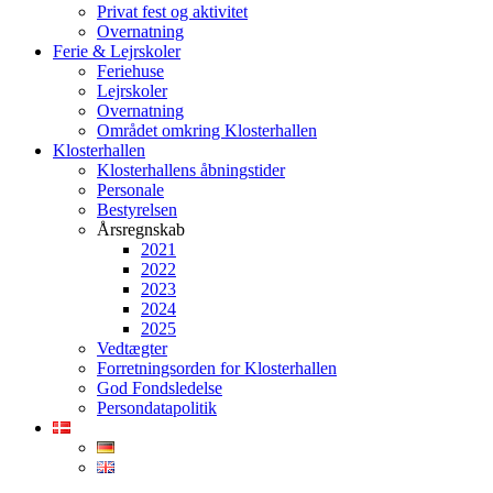
Privat fest og aktivitet
Overnatning
Ferie & Lejrskoler
Feriehuse
Lejrskoler
Overnatning
Området omkring Klosterhallen
Klosterhallen
Klosterhallens åbningstider
Personale
Bestyrelsen
Årsregnskab
2021
2022
2023
2024
2025
Vedtægter
Forretningsorden for Klosterhallen
God Fondsledelse
Persondatapolitik