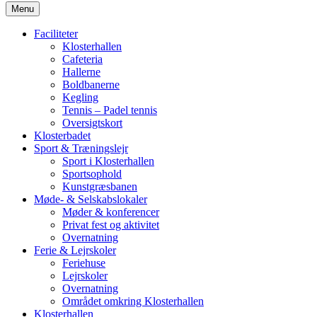
Menu
Faciliteter
Klosterhallen
Cafeteria
Hallerne
Boldbanerne
Kegling
Tennis – Padel tennis
Oversigtskort
Klosterbadet
Sport & Træningslejr
Sport i Klosterhallen
Sportsophold
Kunstgræsbanen
Møde- & Selskabslokaler
Møder & konferencer
Privat fest og aktivitet
Overnatning
Ferie & Lejrskoler
Feriehuse
Lejrskoler
Overnatning
Området omkring Klosterhallen
Klosterhallen