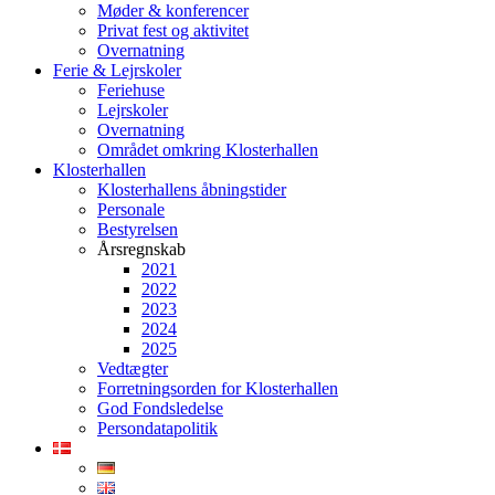
Møder & konferencer
Privat fest og aktivitet
Overnatning
Ferie & Lejrskoler
Feriehuse
Lejrskoler
Overnatning
Området omkring Klosterhallen
Klosterhallen
Klosterhallens åbningstider
Personale
Bestyrelsen
Årsregnskab
2021
2022
2023
2024
2025
Vedtægter
Forretningsorden for Klosterhallen
God Fondsledelse
Persondatapolitik