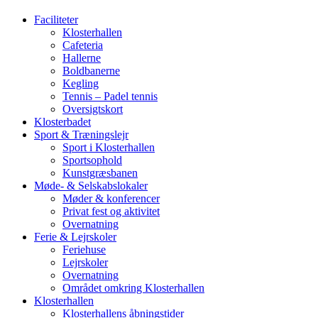
Faciliteter
Klosterhallen
Cafeteria
Hallerne
Boldbanerne
Kegling
Tennis – Padel tennis
Oversigtskort
Klosterbadet
Sport & Træningslejr
Sport i Klosterhallen
Sportsophold
Kunstgræsbanen
Møde- & Selskabslokaler
Møder & konferencer
Privat fest og aktivitet
Overnatning
Ferie & Lejrskoler
Feriehuse
Lejrskoler
Overnatning
Området omkring Klosterhallen
Klosterhallen
Klosterhallens åbningstider