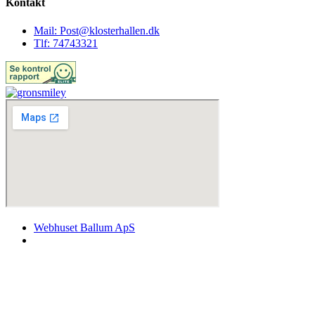
Kontakt
Mail: Post@klosterhallen.dk
Tlf: 74743321
Webhuset Ballum ApS