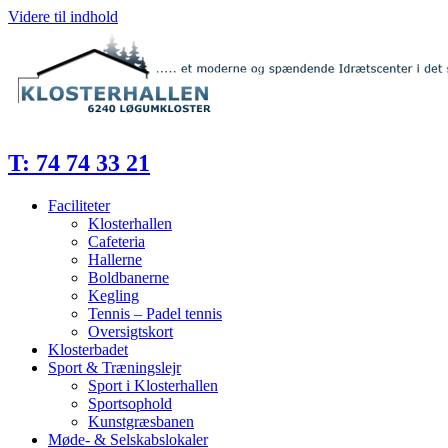
Videre til indhold
T: 74 74 33 21
Faciliteter
Klosterhallen
Cafeteria
Hallerne
Boldbanerne
Kegling
Tennis – Padel tennis
Oversigtskort
Klosterbadet
Sport & Træningslejr
Sport i Klosterhallen
Sportsophold
Kunstgræsbanen
Møde- & Selskabslokaler