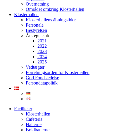
Overnatning
Området omkring Klosterhallen
Klosterhallen
Klosterhallens åbningstider
Personale
Bestyrelsen
Årsregnskab
2021
2022
2023
2024
2025
Vedtægter
Forretningsorden for Klosterhallen
God Fondsledelse
Persondatapolitik
Faciliteter
Klosterhallen
Cafeteria
Hallerne
Boldbanerne