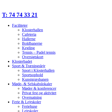
Videre
til
indhold
T: 74 74 33 21
Faciliteter
Klosterhallen
Cafeteria
Hallerne
Boldbanerne
Kegling
Tennis – Padel tennis
Oversigtskort
Klosterbadet
Sport & Træningslejr
Sport i Klosterhallen
Sportsophold
Kunstgræsbanen
Møde- & Selskabslokaler
Møder & konferencer
Privat fest og aktivitet
Overnatning
Ferie & Lejrskoler
Feriehuse
Lejrskoler