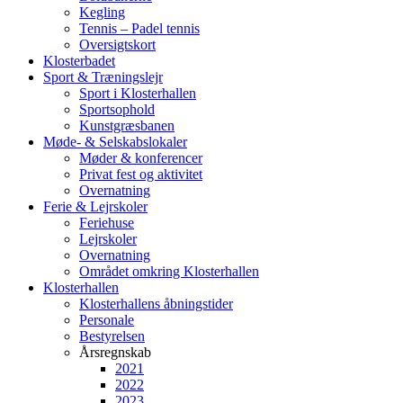
Kegling
Tennis – Padel tennis
Oversigtskort
Klosterbadet
Sport & Træningslejr
Sport i Klosterhallen
Sportsophold
Kunstgræsbanen
Møde- & Selskabslokaler
Møder & konferencer
Privat fest og aktivitet
Overnatning
Ferie & Lejrskoler
Feriehuse
Lejrskoler
Overnatning
Området omkring Klosterhallen
Klosterhallen
Klosterhallens åbningstider
Personale
Bestyrelsen
Årsregnskab
2021
2022
2023