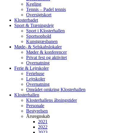
Kegling
Tennis – Padel tennis
Oversigtskort
Klosterbadet
Sport & Træningslejr
Sport i Klosterhallen
Sportsophold
Kunstgræsbanen
Møde- & Selskabslokaler
Møder & konferencer
Privat fest og aktivitet
Overnatning
Ferie & Lejrskoler
Feriehuse
Lejrskoler
Overnatning
Området omkring Klosterhallen
Klosterhallen
Klosterhallens åbningstider
Personale
Bestyrelsen
Årsregnskab
2021
2022
2023