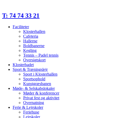
Videre
til
indhold
T: 74 74 33 21
Faciliteter
Klosterhallen
Cafeteria
Hallerne
Boldbanerne
Kegling
Tennis – Padel tennis
Oversigtskort
Klosterbadet
Sport & Træningslejr
Sport i Klosterhallen
Sportsophold
Kunstgræsbanen
Møde- & Selskabslokaler
Møder & konferencer
Privat fest og aktivitet
Overnatning
Ferie & Lejrskoler
Feriehuse
Lejrskoler