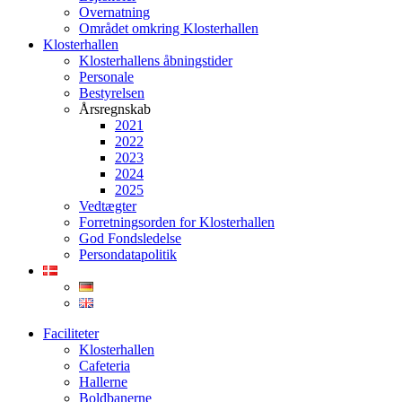
Overnatning
Området omkring Klosterhallen
Klosterhallen
Klosterhallens åbningstider
Personale
Bestyrelsen
Årsregnskab
2021
2022
2023
2024
2025
Vedtægter
Forretningsorden for Klosterhallen
God Fondsledelse
Persondatapolitik
Faciliteter
Klosterhallen
Cafeteria
Hallerne
Boldbanerne