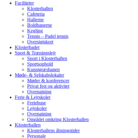
Faciliteter
Klosterhallen
Cafeteria
Hallerne
Boldbanerne
Kegling
Tennis – Padel tennis
Oversigtskort
Klosterbadet
Sport & Træningslejr
Sport i Klosterhallen
Sportsophold
Kunstgræsbanen
Møde- & Selskabslokaler
Møder & konferencer
Privat fest og aktivitet
Overnatning
Ferie & Lejrskoler
Feriehuse
Lejrskoler
Overnatning
Området omkring Klosterhallen
Klosterhallen
Klosterhallens åbningstider
Personale