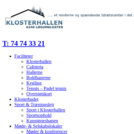
Videre
til
indhold
T: 74 74 33 21
Faciliteter
Klosterhallen
Cafeteria
Hallerne
Boldbanerne
Kegling
Tennis – Padel tennis
Oversigtskort
Klosterbadet
Sport & Træningslejr
Sport i Klosterhallen
Sportsophold
Kunstgræsbanen
Møde- & Selskabslokaler
Møder & konferencer