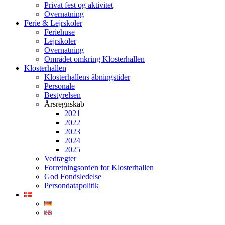
Privat fest og aktivitet
Overnatning
Ferie & Lejrskoler
Feriehuse
Lejrskoler
Overnatning
Området omkring Klosterhallen
Klosterhallen
Klosterhallens åbningstider
Personale
Bestyrelsen
Årsregnskab
2021
2022
2023
2024
2025
Vedtægter
Forretningsorden for Klosterhallen
God Fondsledelse
Persondatapolitik