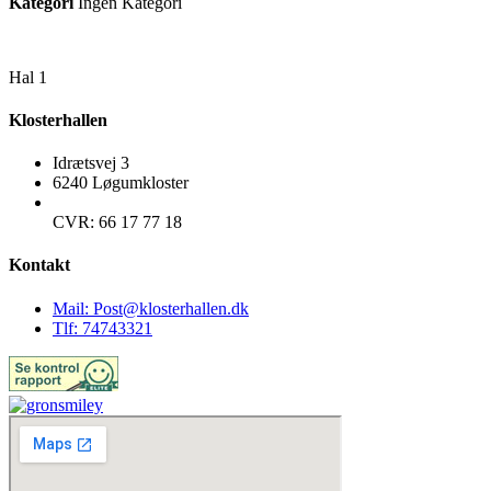
Kategori
Ingen Kategori
Hal 1
Klosterhallen
Idrætsvej 3
6240 Løgumkloster
CVR: 66 17 77 18
Kontakt
Mail: Post@klosterhallen.dk
Tlf: 74743321