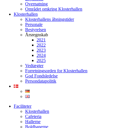
Overnatning
Området omkring Klosterhallen
Klosterhallen
Klosterhallens åbningstider
Personale
Bestyrelsen
Årsregnskab
2021
2022
2023
2024
2025
Vedtægter
Forretningsorden for Klosterhallen
God Fondsledelse
Persondatapolitik
Faciliteter
Klosterhallen
Cafeteria
Hallerne
Boldbanerne