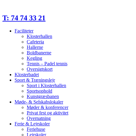
Videre
til
indhold
T: 74 74 33 21
Faciliteter
Klosterhallen
Cafeteria
Hallerne
Boldbanerne
Kegling
Tennis – Padel tennis
Oversigtskort
Klosterbadet
Sport & Træningslejr
Sport i Klosterhallen
Sportsophold
Kunstgræsbanen
Møde- & Selskabslokaler
Møder & konferencer
Privat fest og aktivitet
Overnatning
Ferie & Lejrskoler
Feriehuse
Lejrskoler