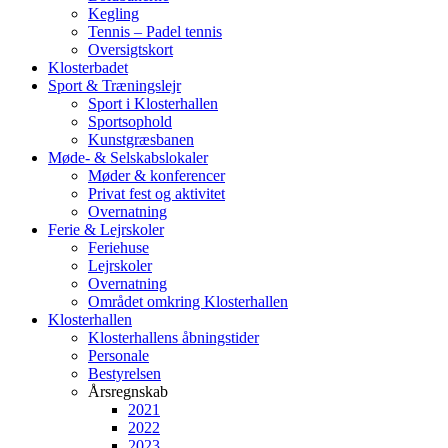
Kegling
Tennis – Padel tennis
Oversigtskort
Klosterbadet
Sport & Træningslejr
Sport i Klosterhallen
Sportsophold
Kunstgræsbanen
Møde- & Selskabslokaler
Møder & konferencer
Privat fest og aktivitet
Overnatning
Ferie & Lejrskoler
Feriehuse
Lejrskoler
Overnatning
Området omkring Klosterhallen
Klosterhallen
Klosterhallens åbningstider
Personale
Bestyrelsen
Årsregnskab
2021
2022
2023