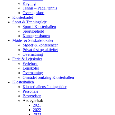
Kegling
Tennis – Padel tennis
Oversigtskort
Klosterbadet
Sport & Træningslejr
Sport i Klosterhallen
Sportsophold
Kunstgræsbanen
Møde- & Selskabslokaler
Møder & konferencer
Privat fest og aktivitet
Overnatning
Ferie & Lejrskoler
Feriehuse
Lejrskoler
Overnatning
Området omkring Klosterhallen
Klosterhallen
Klosterhallens åbningstider
Personale
Bestyrelsen
Årsregnskab
2021
2022
2023