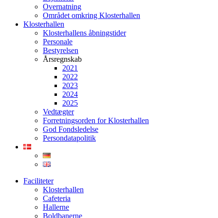
Overnatning
Området omkring Klosterhallen
Klosterhallen
Klosterhallens åbningstider
Personale
Bestyrelsen
Årsregnskab
2021
2022
2023
2024
2025
Vedtægter
Forretningsorden for Klosterhallen
God Fondsledelse
Persondatapolitik
Faciliteter
Klosterhallen
Cafeteria
Hallerne
Boldbanerne