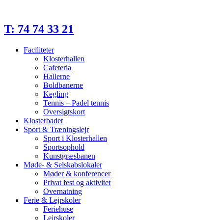
Videre
til
indhold
T: 74 74 33 21
Faciliteter
Klosterhallen
Cafeteria
Hallerne
Boldbanerne
Kegling
Tennis – Padel tennis
Oversigtskort
Klosterbadet
Sport & Træningslejr
Sport i Klosterhallen
Sportsophold
Kunstgræsbanen
Møde- & Selskabslokaler
Møder & konferencer
Privat fest og aktivitet
Overnatning
Ferie & Lejrskoler
Feriehuse
Lejrskoler