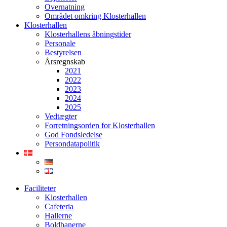
Overnatning
Området omkring Klosterhallen
Klosterhallen
Klosterhallens åbningstider
Personale
Bestyrelsen
Årsregnskab
2021
2022
2023
2024
2025
Vedtægter
Forretningsorden for Klosterhallen
God Fondsledelse
Persondatapolitik
Faciliteter
Klosterhallen
Cafeteria
Hallerne
Boldbanerne