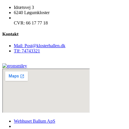
Idrætsvej 3
6240 Løgumkloster
CVR: 66 17 77 18
Kontakt
Mail: Post@klosterhallen.dk
Tlf: 74743321
Webhuset Ballum ApS