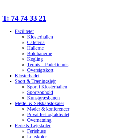
Videre
til
indhold
T: 74 74 33 21
Faciliteter
Klosterhallen
Cafeteria
Hallerne
Boldbanerne
Kegling
Tennis – Padel tennis
Oversigtskort
Klosterbadet
Sport & Træningslejr
Sport i Klosterhallen
Sportsophold
Kunstgræsbanen
Møde- & Selskabslokaler
Møder & konferencer
Privat fest og aktivitet
Overnatning
Ferie & Lejrskoler
Feriehuse
Lejrskoler