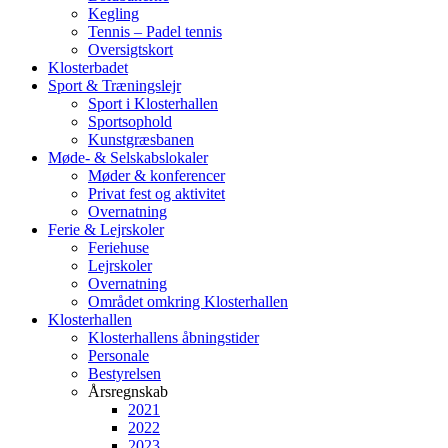
Kegling
Tennis – Padel tennis
Oversigtskort
Klosterbadet
Sport & Træningslejr
Sport i Klosterhallen
Sportsophold
Kunstgræsbanen
Møde- & Selskabslokaler
Møder & konferencer
Privat fest og aktivitet
Overnatning
Ferie & Lejrskoler
Feriehuse
Lejrskoler
Overnatning
Området omkring Klosterhallen
Klosterhallen
Klosterhallens åbningstider
Personale
Bestyrelsen
Årsregnskab
2021
2022
2023