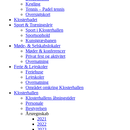
Kegling
Tennis – Padel tennis
Oversigtskort
Klosterbadet
Sport & Træningslejr
Sport i Klosterhallen
Sportsophold
Kunstgræsbanen
Møde- & Selskabslokaler
Møder & konferencer
Privat fest og aktivitet
Overnatning
Ferie & Lejrskoler
Feriehuse
Lejrskoler
Overnatning
Området omkring Klosterhallen
Klosterhallen
Klosterhallens åbningstider
Personale
Bestyrelsen
Årsregnskab
2021
2022
2023