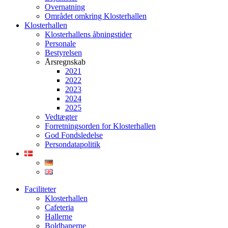
Overnatning
Området omkring Klosterhallen
Klosterhallen
Klosterhallens åbningstider
Personale
Bestyrelsen
Årsregnskab
2021
2022
2023
2024
2025
Vedtægter
Forretningsorden for Klosterhallen
God Fondsledelse
Persondatapolitik
Faciliteter
Klosterhallen
Cafeteria
Hallerne
Boldbanerne