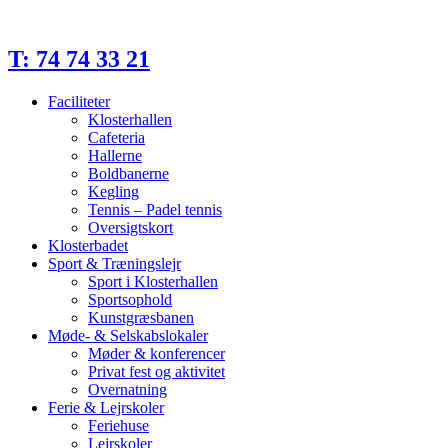
Videre
til
indhold
T: 74 74 33 21
Faciliteter
Klosterhallen
Cafeteria
Hallerne
Boldbanerne
Kegling
Tennis – Padel tennis
Oversigtskort
Klosterbadet
Sport & Træningslejr
Sport i Klosterhallen
Sportsophold
Kunstgræsbanen
Møde- & Selskabslokaler
Møder & konferencer
Privat fest og aktivitet
Overnatning
Ferie & Lejrskoler
Feriehuse
Lejrskoler