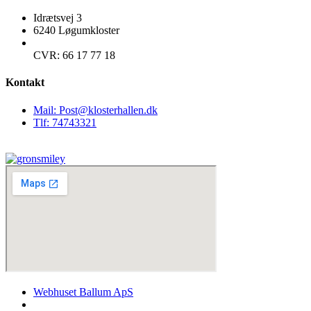
Idrætsvej 3
6240 Løgumkloster
CVR: 66 17 77 18
Kontakt
Mail: Post@klosterhallen.dk
Tlf: 74743321
Webhuset Ballum ApS