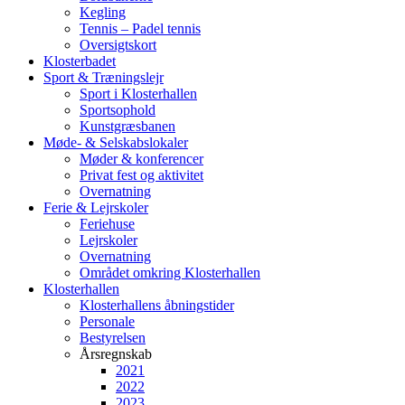
Kegling
Tennis – Padel tennis
Oversigtskort
Klosterbadet
Sport & Træningslejr
Sport i Klosterhallen
Sportsophold
Kunstgræsbanen
Møde- & Selskabslokaler
Møder & konferencer
Privat fest og aktivitet
Overnatning
Ferie & Lejrskoler
Feriehuse
Lejrskoler
Overnatning
Området omkring Klosterhallen
Klosterhallen
Klosterhallens åbningstider
Personale
Bestyrelsen
Årsregnskab
2021
2022
2023