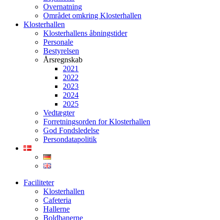
Overnatning
Området omkring Klosterhallen
Klosterhallen
Klosterhallens åbningstider
Personale
Bestyrelsen
Årsregnskab
2021
2022
2023
2024
2025
Vedtægter
Forretningsorden for Klosterhallen
God Fondsledelse
Persondatapolitik
Faciliteter
Klosterhallen
Cafeteria
Hallerne
Boldbanerne