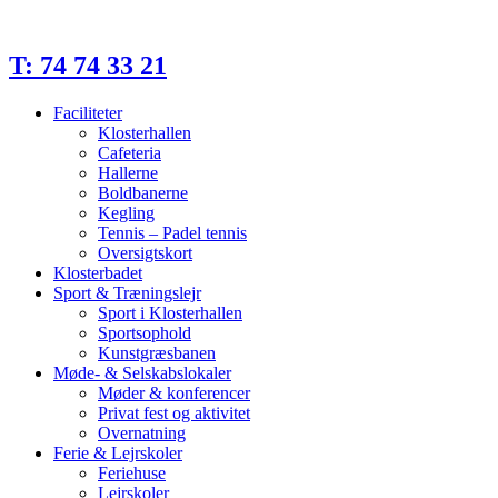
Videre
til
indhold
T: 74 74 33 21
Faciliteter
Klosterhallen
Cafeteria
Hallerne
Boldbanerne
Kegling
Tennis – Padel tennis
Oversigtskort
Klosterbadet
Sport & Træningslejr
Sport i Klosterhallen
Sportsophold
Kunstgræsbanen
Møde- & Selskabslokaler
Møder & konferencer
Privat fest og aktivitet
Overnatning
Ferie & Lejrskoler
Feriehuse
Lejrskoler