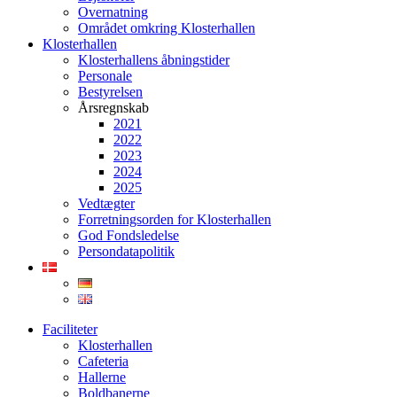
Overnatning
Området omkring Klosterhallen
Klosterhallen
Klosterhallens åbningstider
Personale
Bestyrelsen
Årsregnskab
2021
2022
2023
2024
2025
Vedtægter
Forretningsorden for Klosterhallen
God Fondsledelse
Persondatapolitik
Faciliteter
Klosterhallen
Cafeteria
Hallerne
Boldbanerne