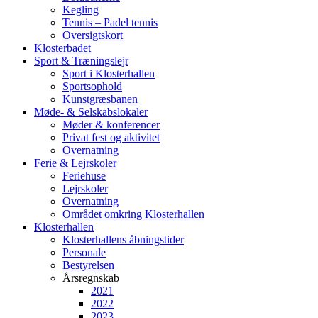
Kegling
Tennis – Padel tennis
Oversigtskort
Klosterbadet
Sport & Træningslejr
Sport i Klosterhallen
Sportsophold
Kunstgræsbanen
Møde- & Selskabslokaler
Møder & konferencer
Privat fest og aktivitet
Overnatning
Ferie & Lejrskoler
Feriehuse
Lejrskoler
Overnatning
Området omkring Klosterhallen
Klosterhallen
Klosterhallens åbningstider
Personale
Bestyrelsen
Årsregnskab
2021
2022
2023