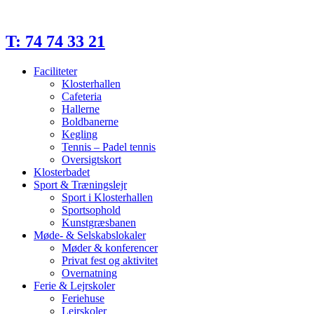
Videre
til
indhold
T: 74 74 33 21
Faciliteter
Klosterhallen
Cafeteria
Hallerne
Boldbanerne
Kegling
Tennis – Padel tennis
Oversigtskort
Klosterbadet
Sport & Træningslejr
Sport i Klosterhallen
Sportsophold
Kunstgræsbanen
Møde- & Selskabslokaler
Møder & konferencer
Privat fest og aktivitet
Overnatning
Ferie & Lejrskoler
Feriehuse
Lejrskoler