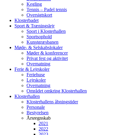
Kegling
Tennis – Padel tennis
Oversigtskort
Klosterbadet
Sport & Træningslejr
Sport i Klosterhallen
Sportsophold
Kunstgræsbanen
Møde- & Selskabslokaler
Møder & konferencer
Privat fest og aktivitet
Overnatning
Ferie & Lejrskoler
Feriehuse
Lejrskoler
Overnatning
Området omkring Klosterhallen
Klosterhallen
Klosterhallens åbningstider
Personale
Bestyrelsen
Årsregnskab
2021
2022
2023