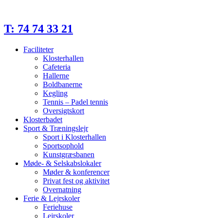
Videre
til
indhold
T: 74 74 33 21
Faciliteter
Klosterhallen
Cafeteria
Hallerne
Boldbanerne
Kegling
Tennis – Padel tennis
Oversigtskort
Klosterbadet
Sport & Træningslejr
Sport i Klosterhallen
Sportsophold
Kunstgræsbanen
Møde- & Selskabslokaler
Møder & konferencer
Privat fest og aktivitet
Overnatning
Ferie & Lejrskoler
Feriehuse
Lejrskoler