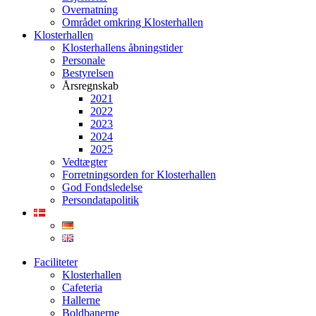
Overnatning
Området omkring Klosterhallen
Klosterhallen
Klosterhallens åbningstider
Personale
Bestyrelsen
Årsregnskab
2021
2022
2023
2024
2025
Vedtægter
Forretningsorden for Klosterhallen
God Fondsledelse
Persondatapolitik
Faciliteter
Klosterhallen
Cafeteria
Hallerne
Boldbanerne