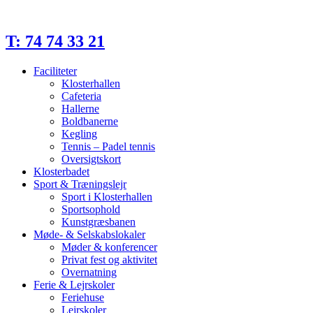
Videre
til
indhold
T: 74 74 33 21
Faciliteter
Klosterhallen
Cafeteria
Hallerne
Boldbanerne
Kegling
Tennis – Padel tennis
Oversigtskort
Klosterbadet
Sport & Træningslejr
Sport i Klosterhallen
Sportsophold
Kunstgræsbanen
Møde- & Selskabslokaler
Møder & konferencer
Privat fest og aktivitet
Overnatning
Ferie & Lejrskoler
Feriehuse
Lejrskoler