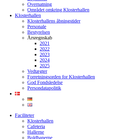
Overnatning
Området omkring Klosterhallen
Klosterhallen
Klosterhallens åbningstider
Personale
Bestyrelsen
Årsregnskab
2021
2022
2023
2024
2025
Vedtægter
Forretningsorden for Klosterhallen
God Fondsledelse
Persondatapolitik
Faciliteter
Klosterhallen
Cafeteria
Hallerne
Boldbanerne