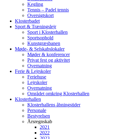
Kegling
Tennis – Padel tennis
Oversigtskort
Klosterbadet
Sport & Træningslejr
Sport i Klosterhallen
Sportsophold
Kunstgræsbanen
Møde- & Selskabslokaler
Møder & konferencer
Privat fest og aktivitet
Overnatning
Ferie & Lejrskoler
Feriehuse
Lejrskoler
Overnatning
Området omkring Klosterhallen
Klosterhallen
Klosterhallens åbningstider
Personale
Bestyrelsen
Årsregnskab
2021
2022
2023