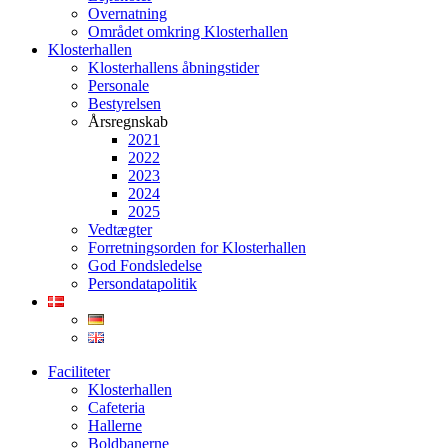
Overnatning
Området omkring Klosterhallen
Klosterhallen
Klosterhallens åbningstider
Personale
Bestyrelsen
Årsregnskab
2021
2022
2023
2024
2025
Vedtægter
Forretningsorden for Klosterhallen
God Fondsledelse
Persondatapolitik
Faciliteter
Klosterhallen
Cafeteria
Hallerne
Boldbanerne