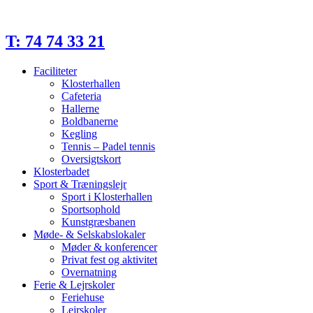
Videre
til
indhold
T: 74 74 33 21
Faciliteter
Klosterhallen
Cafeteria
Hallerne
Boldbanerne
Kegling
Tennis – Padel tennis
Oversigtskort
Klosterbadet
Sport & Træningslejr
Sport i Klosterhallen
Sportsophold
Kunstgræsbanen
Møde- & Selskabslokaler
Møder & konferencer
Privat fest og aktivitet
Overnatning
Ferie & Lejrskoler
Feriehuse
Lejrskoler