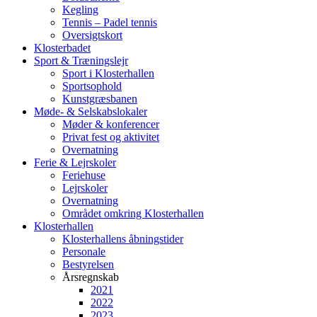
Kegling
Tennis – Padel tennis
Oversigtskort
Klosterbadet
Sport & Træningslejr
Sport i Klosterhallen
Sportsophold
Kunstgræsbanen
Møde- & Selskabslokaler
Møder & konferencer
Privat fest og aktivitet
Overnatning
Ferie & Lejrskoler
Feriehuse
Lejrskoler
Overnatning
Området omkring Klosterhallen
Klosterhallen
Klosterhallens åbningstider
Personale
Bestyrelsen
Årsregnskab
2021
2022
2023