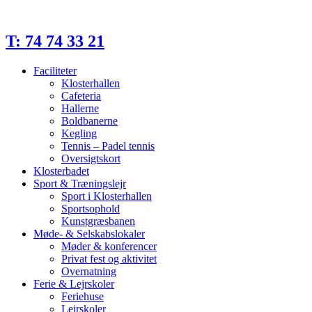
Videre
til
indhold
T: 74 74 33 21
Faciliteter
Klosterhallen
Cafeteria
Hallerne
Boldbanerne
Kegling
Tennis – Padel tennis
Oversigtskort
Klosterbadet
Sport & Træningslejr
Sport i Klosterhallen
Sportsophold
Kunstgræsbanen
Møde- & Selskabslokaler
Møder & konferencer
Privat fest og aktivitet
Overnatning
Ferie & Lejrskoler
Feriehuse
Lejrskoler