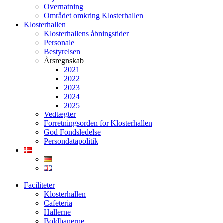
Overnatning
Området omkring Klosterhallen
Klosterhallen
Klosterhallens åbningstider
Personale
Bestyrelsen
Årsregnskab
2021
2022
2023
2024
2025
Vedtægter
Forretningsorden for Klosterhallen
God Fondsledelse
Persondatapolitik
Faciliteter
Klosterhallen
Cafeteria
Hallerne
Boldbanerne