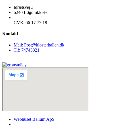
Idrætsvej 3
6240 Løgumkloster
CVR: 66 17 77 18
Kontakt
Mail: Post@klosterhallen.dk
Tlf: 74743321
Webhuset Ballum ApS