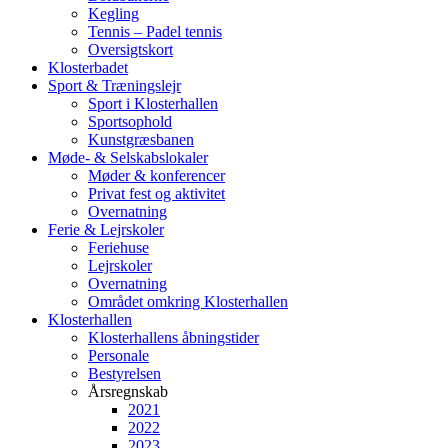
Kegling
Tennis – Padel tennis
Oversigtskort
Klosterbadet
Sport & Træningslejr
Sport i Klosterhallen
Sportsophold
Kunstgræsbanen
Møde- & Selskabslokaler
Møder & konferencer
Privat fest og aktivitet
Overnatning
Ferie & Lejrskoler
Feriehuse
Lejrskoler
Overnatning
Området omkring Klosterhallen
Klosterhallen
Klosterhallens åbningstider
Personale
Bestyrelsen
Årsregnskab
2021
2022
2023