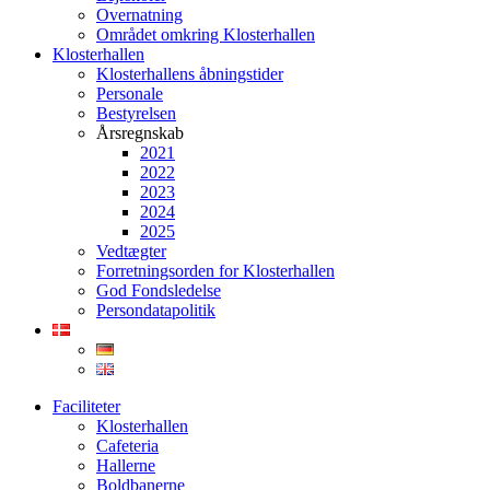
Overnatning
Området omkring Klosterhallen
Klosterhallen
Klosterhallens åbningstider
Personale
Bestyrelsen
Årsregnskab
2021
2022
2023
2024
2025
Vedtægter
Forretningsorden for Klosterhallen
God Fondsledelse
Persondatapolitik
Faciliteter
Klosterhallen
Cafeteria
Hallerne
Boldbanerne