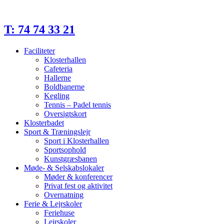
Videre
til
indhold
T: 74 74 33 21
Faciliteter
Klosterhallen
Cafeteria
Hallerne
Boldbanerne
Kegling
Tennis – Padel tennis
Oversigtskort
Klosterbadet
Sport & Træningslejr
Sport i Klosterhallen
Sportsophold
Kunstgræsbanen
Møde- & Selskabslokaler
Møder & konferencer
Privat fest og aktivitet
Overnatning
Ferie & Lejrskoler
Feriehuse
Lejrskoler