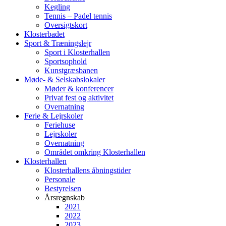
Kegling
Tennis – Padel tennis
Oversigtskort
Klosterbadet
Sport & Træningslejr
Sport i Klosterhallen
Sportsophold
Kunstgræsbanen
Møde- & Selskabslokaler
Møder & konferencer
Privat fest og aktivitet
Overnatning
Ferie & Lejrskoler
Feriehuse
Lejrskoler
Overnatning
Området omkring Klosterhallen
Klosterhallen
Klosterhallens åbningstider
Personale
Bestyrelsen
Årsregnskab
2021
2022
2023