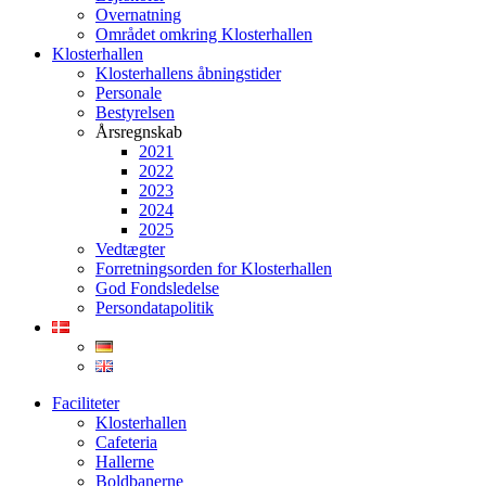
Overnatning
Området omkring Klosterhallen
Klosterhallen
Klosterhallens åbningstider
Personale
Bestyrelsen
Årsregnskab
2021
2022
2023
2024
2025
Vedtægter
Forretningsorden for Klosterhallen
God Fondsledelse
Persondatapolitik
Faciliteter
Klosterhallen
Cafeteria
Hallerne
Boldbanerne