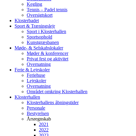
Kegling
Tennis – Padel tennis
Oversigtskort
Klosterbadet
Sport & Træningslejr
Sport i Klosterhallen
Sportsophold
Kunstgræsbanen
Møde- & Selskabslokaler
Møder & konferencer
Privat fest og aktivitet
Overnatning
Ferie & Lejrskoler
Feriehuse
Lejrskoler
Overnatning
Området omkring Klosterhallen
Klosterhallen
Klosterhallens åbningstider
Personale
Bestyrelsen
Årsregnskab
2021
2022
2023