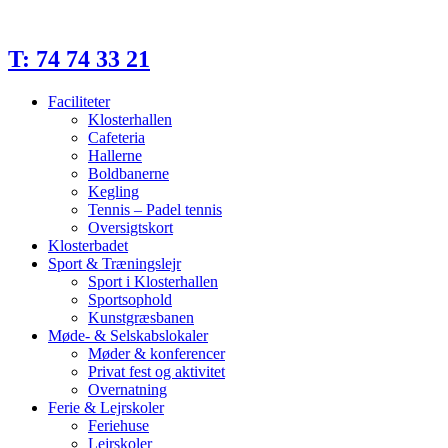
Videre
til
indhold
T: 74 74 33 21
Faciliteter
Klosterhallen
Cafeteria
Hallerne
Boldbanerne
Kegling
Tennis – Padel tennis
Oversigtskort
Klosterbadet
Sport & Træningslejr
Sport i Klosterhallen
Sportsophold
Kunstgræsbanen
Møde- & Selskabslokaler
Møder & konferencer
Privat fest og aktivitet
Overnatning
Ferie & Lejrskoler
Feriehuse
Lejrskoler