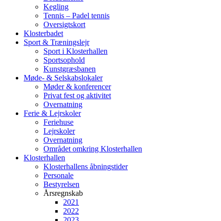
Kegling
Tennis – Padel tennis
Oversigtskort
Klosterbadet
Sport & Træningslejr
Sport i Klosterhallen
Sportsophold
Kunstgræsbanen
Møde- & Selskabslokaler
Møder & konferencer
Privat fest og aktivitet
Overnatning
Ferie & Lejrskoler
Feriehuse
Lejrskoler
Overnatning
Området omkring Klosterhallen
Klosterhallen
Klosterhallens åbningstider
Personale
Bestyrelsen
Årsregnskab
2021
2022
2023