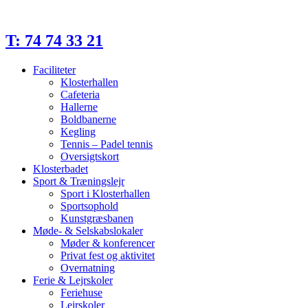
Videre
til
indhold
T: 74 74 33 21
Faciliteter
Klosterhallen
Cafeteria
Hallerne
Boldbanerne
Kegling
Tennis – Padel tennis
Oversigtskort
Klosterbadet
Sport & Træningslejr
Sport i Klosterhallen
Sportsophold
Kunstgræsbanen
Møde- & Selskabslokaler
Møder & konferencer
Privat fest og aktivitet
Overnatning
Ferie & Lejrskoler
Feriehuse
Lejrskoler