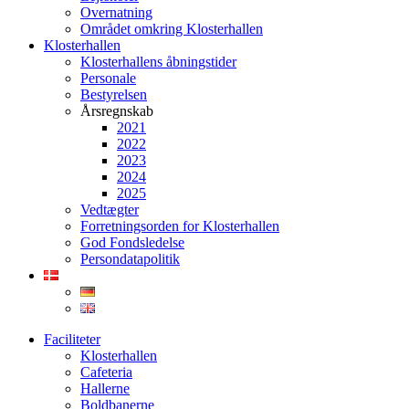
Overnatning
Området omkring Klosterhallen
Klosterhallen
Klosterhallens åbningstider
Personale
Bestyrelsen
Årsregnskab
2021
2022
2023
2024
2025
Vedtægter
Forretningsorden for Klosterhallen
God Fondsledelse
Persondatapolitik
Faciliteter
Klosterhallen
Cafeteria
Hallerne
Boldbanerne